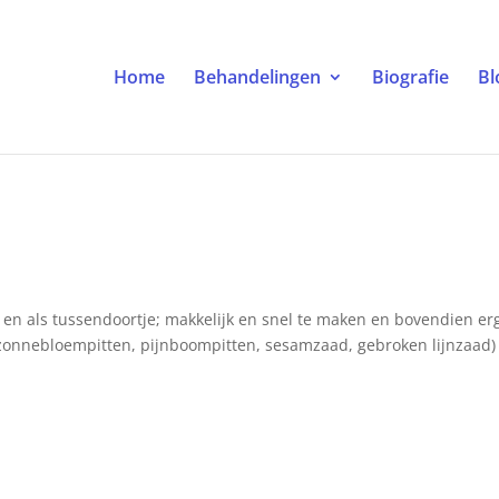
Home
Behandelingen
Biografie
Bl
h en als tussendoortje; makkelijk en snel te maken en bovendien er
n zonnebloempitten, pijnboompitten, sesamzaad, gebroken lijnzaad) 