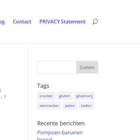
og
Contact
PRIVACY Statement
Tags
g
cracker
gluten
glutenvrij
– 1
oercracker
paleo
zaden
Recente berichten
Pompoen-bananen
brood