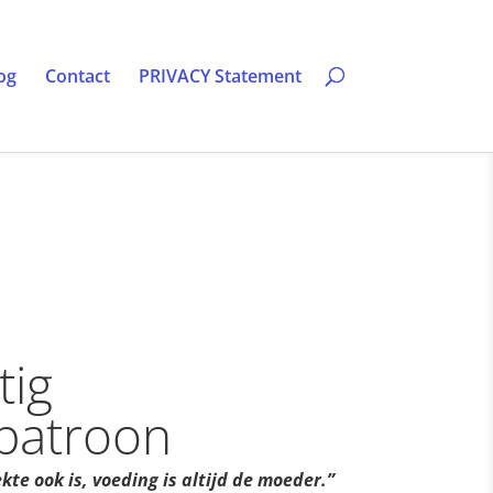
og
Contact
PRIVACY Statement
tig
patroon
kte ook is, voeding is altijd de moeder.”