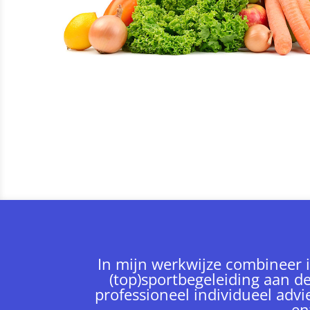
In mijn werkwijze combineer 
(top)sportbegeleiding aan d
professioneel individueel advi
en