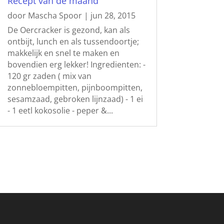
Recept van de maand
door
Mascha Spoor
|
jun 28, 2015
De Oercracker is gezond, kan als
ontbijt, lunch en als tussendoortje;
makkelijk en snel te maken en
bovendien erg lekker! Ingredienten: -
120 gr zaden ( mix van
zonnebloempitten, pijnboompitten,
sesamzaad, gebroken lijnzaad) - 1 ei
- 1 eetl kokosolie - peper &...