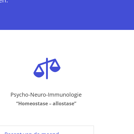

Psycho-Neuro-Immunologie
“Homeostase – allostase”