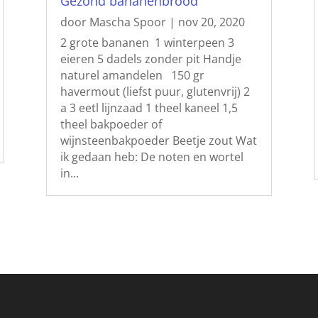
Gezond bananenbrood
door
Mascha Spoor
|
nov 20, 2020
2 grote bananen 1 winterpeen 3
eieren 5 dadels zonder pit Handje
naturel amandelen 150 gr
havermout (liefst puur, glutenvrij) 2
a 3 eetl lijnzaad 1 theel kaneel 1,5
theel bakpoeder of
wijnsteenbakpoeder Beetje zout Wat
ik gedaan heb: De noten en wortel
in...