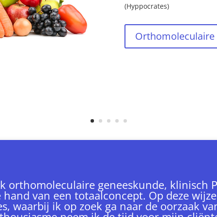
(Hyppocrates)
Orthomoleculaire
ik orthomoleculaire geneeskunde, klinisc
e hand van een totaalconcept. Op deze wijze 
es, waarbij ik op zoek ga naar de oorzaak van
thousiasme neem ik de tijd voor mijn cliënt